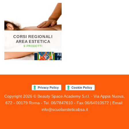
CORSI REGIONALI
AREA ESTETICA
9 PRODOTTI
Copyright 2026 © Beauty Space Academy S.r.l. - Via Appia Nuova,
672 - 00179 Roma - Tel. 06/7847610 - Fax 06/64010572 | Email:
info@scuolaesteticabsa.it