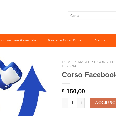
Cerca:
Formazione Aziendale
Master e Corsi Privati
Servizi
HOME
/
MASTER E CORSI PRI
E SOCIAL
Corso Facebook
150,00
€
Corso Facebook Marketing nel
AGGIUNG