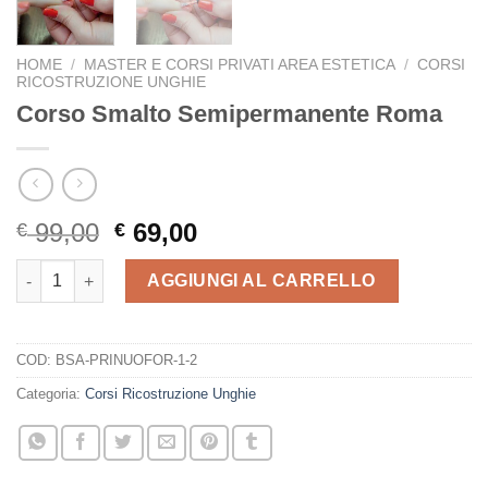
HOME
/
MASTER E CORSI PRIVATI AREA ESTETICA
/
CORSI
RICOSTRUZIONE UNGHIE
Corso Smalto Semipermanente Roma
Il
Il
99,00
69,00
€
€
prezzo
prezzo
Corso Smalto Semipermanente Roma quantità
originale
attuale
AGGIUNGI AL CARRELLO
era:
è:
€ 99,00.
€ 69,00.
COD:
BSA-PRINUOFOR-1-2
Categoria:
Corsi Ricostruzione Unghie