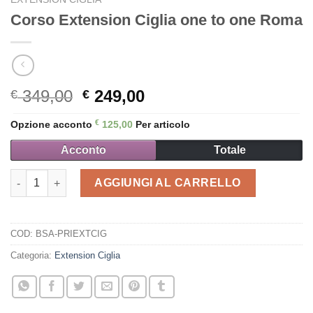
Corso Extension Ciglia one to one Roma
Il
Il
349,00
249,00
€
€
prezzo
prezzo
€
Opzione acconto
125,00
Per articolo
originale
attuale
era:
è:
Acconto
Totale
€ 349,00.
€ 249,00.
Corso Extension Ciglia one to one Roma quantità
AGGIUNGI AL CARRELLO
COD:
BSA-PRIEXTCIG
Categoria:
Extension Ciglia