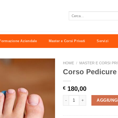
Cerca:
Formazione Aziendale
Master e Corsi Privati
Servizi
HOME
/
MASTER E CORSI PRI
Corso Pedicure 
180,00
€
Corso Pedicure estetico quant
AGGIUNG