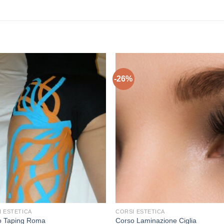
-26%
+
I ESTETICA
CORSI ESTETICA
o Taping Roma
Corso Laminazione Ciglia