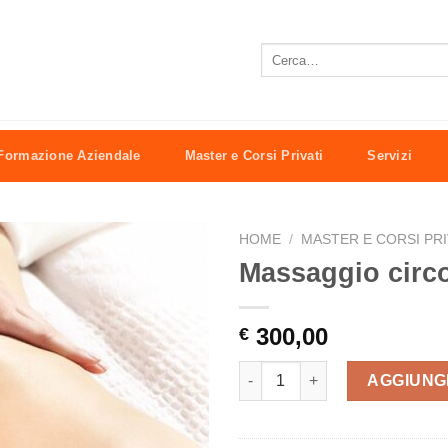
Cerca:
Formazione Aziendale
Master e Corsi Privati
Servizi
HOME
/
MASTER E CORSI PRI
Massaggio circo
300,00
€
Massaggio circolatorio quanti
AGGIUNG