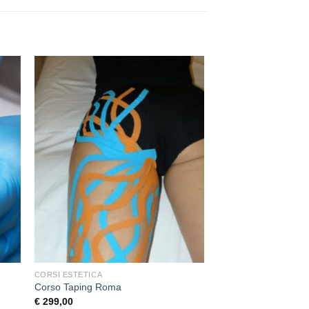
+
+
CORSI ESTETICA
CORSI ESTETICA
Corso Taping Roma
Corso “Stone Massa
€
299,00
€
299,00