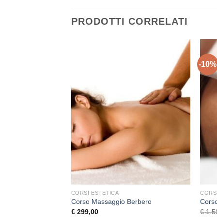
PRODOTTI CORRELATI
-10%
+
+
CORSI ESTETICA
CORS
Corso Massaggio Berbero
Cors
€
299,00
€
1.5