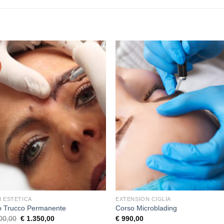
+
I ESTETICA
EXTENSION CIGLIA
o Trucco Permanente
Corso Microblading
Il
Il
00,00
€
1.350,00
€
990,00