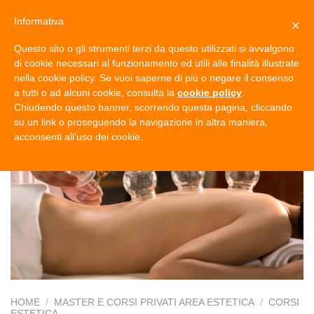
Salta
Informativa
×
0
ai
contenuti
Questo sito o gli strumenti terzi da questo utilizzati si avvalgono
di cookie necessari al funzionamento ed utili alle finalità illustrate
nella cookie policy. Se vuoi saperne di più o negare il consenso
a tutti o ad alcuni cookie, consulta la
cookie policy
.
Chiudendo questo banner, scorrendo questa pagina, cliccando
su un link o proseguendo la navigazione in altra maniera,
acconsenti all’uso dei cookie.
HOME
/
MASTER E CORSI PRIVATI AREA ESTETICA
/
CORSI
ESTETICA